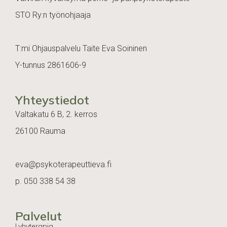
STO Ry:n työnohjaaja
T:mi Ohjauspalvelu Taite Eva Soininen
Y-tunnus 2861606-9
Yhteystiedot
Valtakatu 6 B, 2. kerros
26100 Rauma
eva@psykoterapeuttieva.fi
p.
050 338 54 38
Palvelut
Lyhyterapia