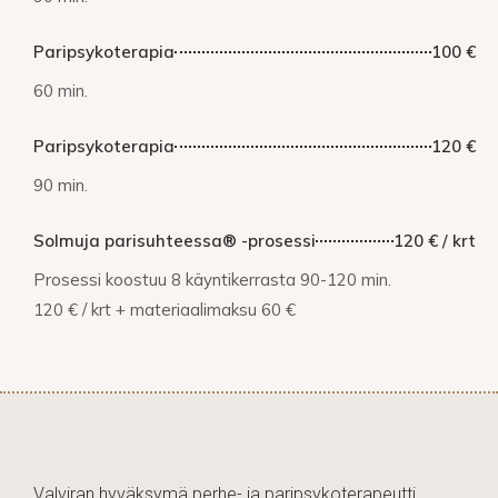
Paripsykoterapia
100 €
60 min.
Paripsykoterapia
120 €
90 min.
Solmuja parisuhteessa® -prosessi
120 € / krt
Prosessi koostuu 8 käyntikerrasta 90-120 min.
120 € / krt + materiaalimaksu 60 €
Valviran hyväksymä perhe- ja paripsykoterapeutti